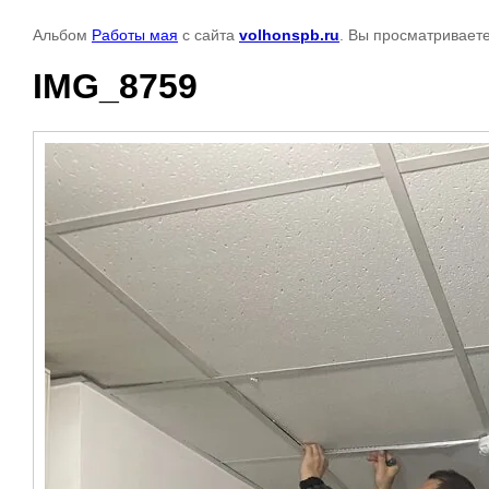
Альбом
Работы мая
с сайта
volhonspb.ru
. Вы просматриваете
IMG_8759